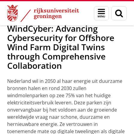
Skip
Skip
Over ons
Persoonsgebonden beurzen
Menu
Zoek
to
to
en
Content
Navigation
zoeken
WindCyber: Advancing
Cybersecurity for Offshore
Wind Farm Digital Twins
through Comprehensive
Collaboration
Nederland wil in 2050 al haar energie uit duurzame
bronnen halen en rond 2030 zullen
windmolenparken op zee 75% van het huidige
elektriciteitsverbruik leveren. Deze parken zijn
onvervangbaar bij het voldoen aan de groeiende
wereldwijde vraag naar schone, duurzame en
hernieuwbare energie. Ze vertrouwen in
toenemende mate op digitale tweelingen als digitale