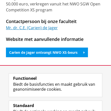
50.000 euro, verkregen vanuit het NWO SGW Open
Competition XS program
Contactpersoon bij onze faculteit
Mr. dr. C.E. (Carien) de Jager
Website met aanvullende informatie
Carien de Jager ontvangt NWO XS-beurs
Laatst gewijzigd:
07 juli 2026 10:56
Functioneel
View this page in:
English
Biedt de basisfuncties en maakt gebruik van
geanonimiseerde cookies.
F
L
R
I
Y
Volg de RUG
a
i
S
n
o
Standaard
c
n
S
s
u