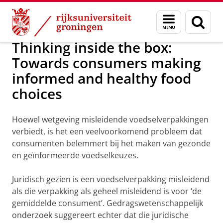
Skip
Skip
Over ons
Persoonsgebonden beurzen
Menu
Zoek
to
to
en
Content
Navigation
zoeken
Thinking inside the box:
Towards consumers making
informed and healthy food
choices
Hoewel wetgeving misleidende voedselverpakkingen
verbiedt, is het een veelvoorkomend probleem dat
consumenten belemmert bij het maken van gezonde
en geïnformeerde voedselkeuzes.
Juridisch gezien is een voedselverpakking misleidend
als die verpakking als geheel misleidend is voor ‘de
gemiddelde consument’. Gedragswetenschappelijk
onderzoek suggereert echter dat die juridische