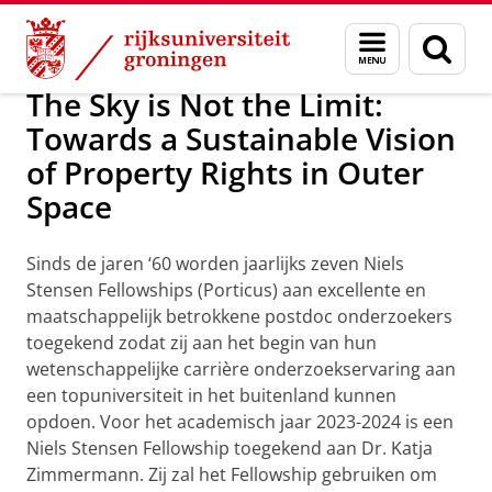
Skip
Skip
Over ons
Persoonsgebonden beurzen
Menu
Zoek
to
to
en
Content
Navigation
zoeken
The Sky is Not the Limit:
Towards a Sustainable Vision
of Property Rights in Outer
Space
Sinds de jaren ‘60 worden jaarlijks zeven Niels
Stensen Fellowships (Porticus) aan excellente en
maatschappelijk betrokkene postdoc onderzoekers
toegekend zodat zij aan het begin van hun
wetenschappelijke carrière onderzoekservaring aan
een topuniversiteit in het buitenland kunnen
opdoen. Voor het academisch jaar 2023-2024 is een
Niels Stensen Fellowship toegekend aan Dr. Katja
Zimmermann. Zij zal het Fellowship gebruiken om