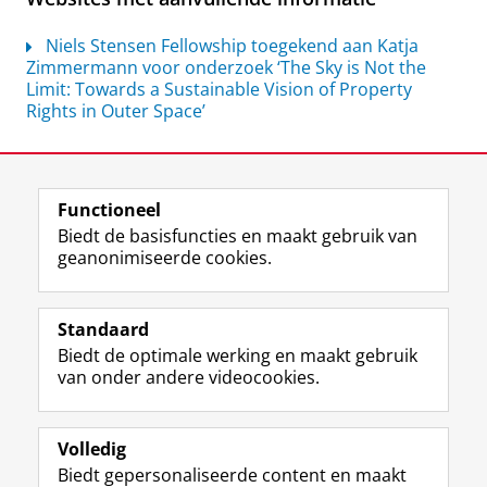
Niels Stensen Fellowship toegekend aan Katja
Zimmermann voor onderzoek ‘The Sky is Not the
Limit: Towards a Sustainable Vision of Property
Rights in Outer Space’
Laatst gewijzigd:
07 juli 2026 10:56
Functioneel
View this page in:
English
Biedt de basisfuncties en maakt gebruik van
geanonimiseerde cookies.
F
L
R
I
Y
Volg de RUG
a
i
S
n
o
Standaard
c
n
S
s
u
Biedt de optimale werking en maakt gebruik
e
k
-
t
T
Studiekiezers
van onder andere videocookies.
b
e
f
a
u
Maatschappij/bedrijven
o
d
e
g
b
o
I
e
r
e
Alumni
k
n
d
a
-
Volledig
p
-
R
m
k
Biedt gepersonaliseerde content en maakt
Over ons