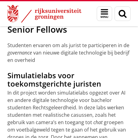
Skip
Skip
Over ons
Persoonsgebonden beurzen
Menu
Zoek
to
to
en
Content
Navigation
zoeken
Senior Fellows
Studenten ervaren om als jurist te participeren in de
governance
van nieuwe digitale technologie bij bedrijf
en overheid
Simulatielabs voor
toekomstgerichte juristen
In dit project worden simulatielabs opgezet over AI
en andere digitale technologie voor bachelor
studenten Rechtsgeleerdheid. In deze labs werken
studenten met realistische casussen, zoals het
gebruik van camera’s en toegang tot
chat
groepen
om voetbalgeweld tegen te gaan of het gebruik van
drones in de zorg. Door het aannemen van