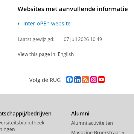
Websites met aanvullende informatie
Inter-oPEn website
Laatst gewijzigd:
07 juli 2026 10:49
View this page in:
English
F
L
R
I
Y
Volg de RUG
a
i
S
n
o
c
n
S
s
u
e
k
-
t
T
b
e
f
a
u
o
d
e
g
b
tschappij/bedrijven
Alumni
o
I
e
r
e
ersiteitsbibliotheek
Alumni activiteiten
k
n
d
a
-
ningen
p
-
R
m
k
Magazine Broerstraat 5