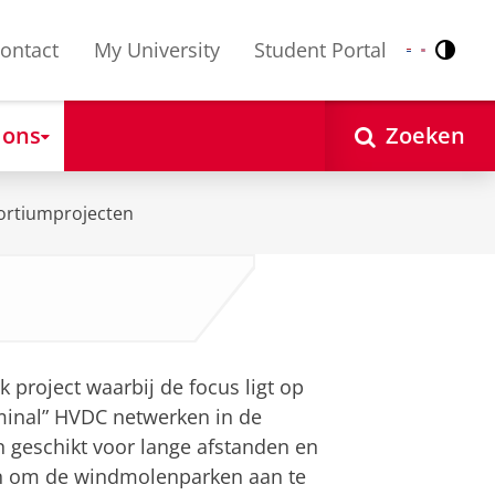
ontact
My University
Student Portal
Contr
Nederlands
English
 ons
Zoeken
ortiumprojecten
 project waarbij de focus ligt op
rminal” HVDC netwerken in de
n geschikt voor lange afstanden en
n om de windmolenparken aan te