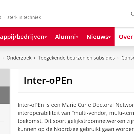
C
s - sterk in techniek
appij/bedrijven
Alumni
Nieuws
Over
Onderzoek
Toegekende beurzen en subsidies
Cons
Inter-oPEn
Inter-oPEn is een Marie Curie Doctoral Network
interoperabiliteit van “multi-vendor, multi-te
toekomst. Dit soort gelijkstroomnetwerken zij
kunnen op de Noordzee gebruikt gaan worde