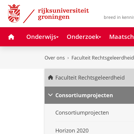
Skip
Skip
to
to
Content
Navigation
breed in kenni
Home
Onderwijs
Onderzoek
Maatsch
Over ons
Faculteit Rechtsgeleerdheid
Faculteit Rechtsgeleerdheid
Consortiumprojecten
Consortiumprojecten
Horizon 2020