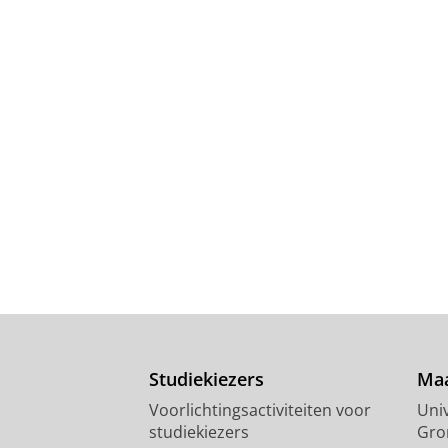
Studiekiezers
Maa
Voorlichtingsactiviteiten voor
Univ
studiekiezers
Gro