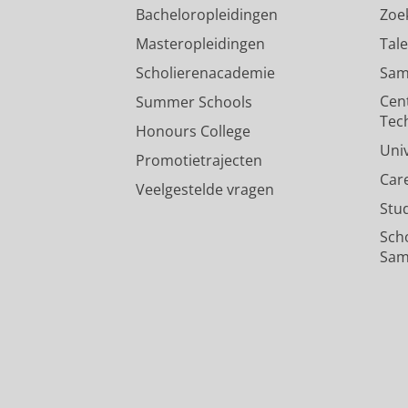
Bacheloropleidingen
Zoe
Masteropleidingen
Tal
Scholierenacademie
Sam
Cen
Summer Schools
Tec
Honours College
Uni
Promotietrajecten
Car
Veelgestelde vragen
Stu
Sch
Sam