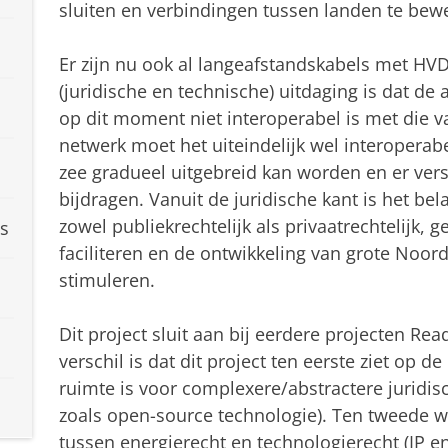
sluiten en verbindingen tussen landen te bewe
Er zijn nu ook al langeafstandskabels met HV
(juridische en technische) uitdaging is dat de
op dit moment niet interoperabel is met die v
netwerk moet het uiteindelijk wel interopera
zee gradueel uitgebreid kan worden en er ver
bijdragen. Vanuit de juridische kant is het bela
zowel publiekrechtelijk als privaatrechtelijk, ge
s
faciliteren en de ontwikkeling van grote Noo
stimuleren.
Dit project sluit aan bij eerdere projecten R
verschil is dat dit project ten eerste ziet op d
ruimte is voor complexere/abstractere juridi
zoals open-source technologie). Ten tweede 
tussen energierecht en technologierecht (IP en