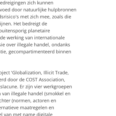
bedreigingen zich kunnen
gevoed door natuurlijke hulpbronnen
dsrisico's met zich mee, zoals die
jnen. Het bedreigt de
uitensporig planetaire
e werking van internationale
ie over illegale handel, ondanks
antie, gecompartimenteerd binnen
ject 'Globalization, Illicit Trade,
cierd door de COST Association,
slacune. Er zijn vier werkgroepen
n van illegale handel (smokkel en
achter (normen, actoren en
ternatieve maatregelen en
el van met name digitale