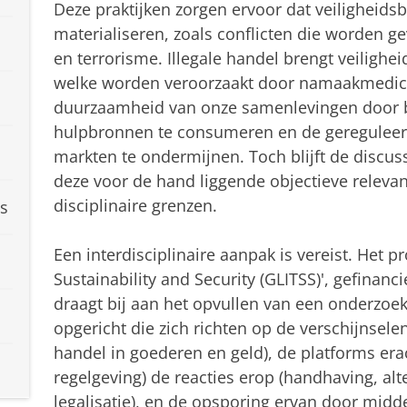
Deze praktijken zorgen ervoor dat veiligheids
materialiseren, zoals conflicten die worden 
en terrorisme. Illegale handel brengt veilighei
welke worden veroorzaakt door namaakmedici
duurzaamheid van onze samenlevingen door b
hulpbronnen te consumeren en de gereguleerd
markten te ondermijnen. Toch blijft de discuss
deze voor de hand liggende objectieve relev
disciplinaire grenzen.
s
Een interdisciplinaire aanpak is vereist. Het pro
Sustainability and Security (GLITSS)', gefinan
draagt bij aan het opvullen van een onderzoek
opgericht die zich richten op de verschijnsele
handel in goederen en geld), de platforms er
regelgeving) de reacties erop (handhaving, al
legalisatie), en de opsporing ervan door midd