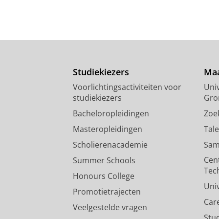
Studiekiezers
Maa
Voorlichtingsactiviteiten voor
Univ
studiekiezers
Gro
Bacheloropleidingen
Zoe
Masteropleidingen
Tal
Scholierenacademie
Sam
Cen
Summer Schools
Tec
Honours College
Uni
Promotietrajecten
Car
Veelgestelde vragen
Stu