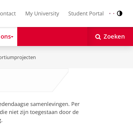
ontact
My University
Student Portal
Contr
Nederlands
English
 ons
Zoeken
ortiumprojecten
 hedendaagse samenlevingen. Per
 die niet zijn toegestaan door de
.