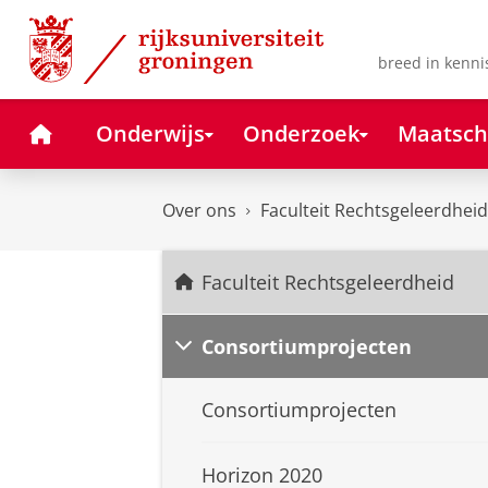
Skip
Skip
to
to
Content
Navigation
breed in kenni
Home
Onderwijs
Onderzoek
Maatsch
Over ons
Faculteit Rechtsgeleerdheid
Faculteit Rechtsgeleerdheid
Consortiumprojecten
Consortiumprojecten
Horizon 2020