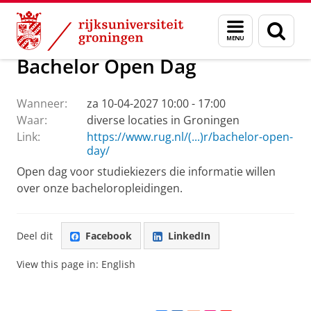
Skip
Skip
Over ons
Voorlichting
Menu
Zoek
to
to
en
Content
Navigation
zoeken
Bachelor Open Dag
Wanneer:
za 10-04-2027 10:00 - 17:00
Waar:
diverse locaties in Groningen
Link:
https://www.rug.nl/(...)r/bachelor-open-
day/
Open dag voor studiekiezers die informatie willen
over onze bacheloropleidingen.
Deel dit
Facebook
LinkedIn
View this page in:
English