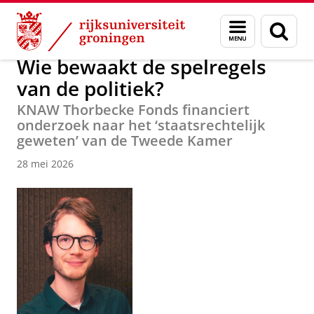
Skip
Skip
Over ons
Nieuwsarchief
Menu
Zoek
to
to
en
Content
Navigation
zoeken
Wie bewaakt de spelregels
van de politiek?
KNAW Thorbecke Fonds financiert
onderzoek naar het ‘staatsrechtelijk
geweten’ van de Tweede Kamer
28 mei 2026