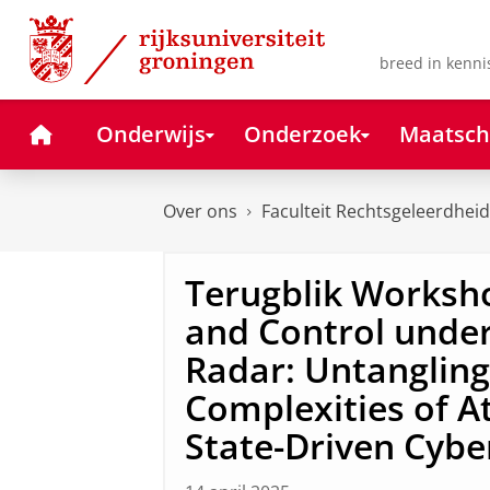
Skip
Skip
to
to
Content
Navigation
breed in kenni
Home
Onderwijs
Onderzoek
Maatsch
Over ons
Faculteit Rechtsgeleerdheid
Terugblik Works
and Control under
Radar: Untangling
Complexities of At
State-Driven Cybe