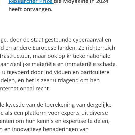
Researcher Prize
die Moyakine in 2024
heeft ontvangen.
er Radar
tellingen aan
om deze video te zien
e, door de staat gesteunde cyberaanvallen
d en andere Europese landen. Ze richten zich
nfrastructuur, maar ook op kritieke nationale
 aanzienlijke materiële en immateriële schade.
 uitgevoerd door individuen en particuliere
delen, en het is zeer uitdagend om hen
internationaal recht.
e kwestie van de toerekening van dergelijke
e als een platform voor experts uit diverse
denten om hun kennis en expertise te delen,
n en innovatieve benaderingen van