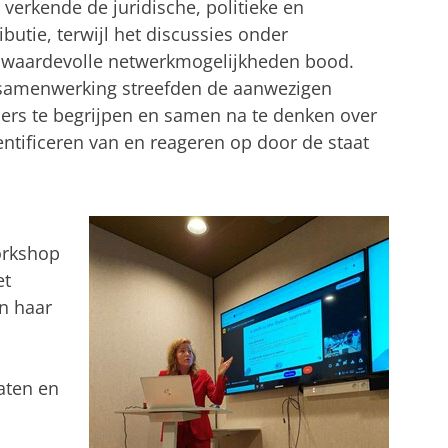
verkende de juridische, politieke en
butie, terwijl het discussies onder
 waardevolle netwerkmogelijkheden bood.
e samenwerking streefden de aanwezigen
ers te begrijpen en samen na te denken over
dentificeren van en reageren op door de staat
orkshop
et
In haar
aten en