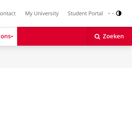
ontact
My University
Student Portal
Contr
Nederlands
English
 ons
Zoeken