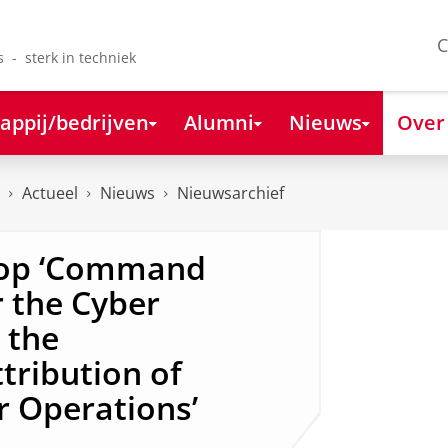
C
s - sterk in techniek
appij/bedrijven
Alumni
Nieuws
Over
Actueel
Nieuws
Nieuwsarchief
hop ‘Command
 the Cyber
 the
tribution of
r Operations’