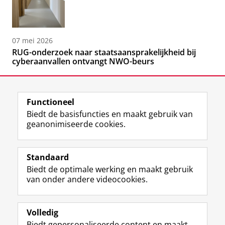
07 mei 2026
RUG-onderzoek naar staatsaansprakelijkheid bij
cyberaanvallen ontvangt NWO-beurs
Functioneel
Biedt de basisfuncties en maakt gebruik van
geanonimiseerde cookies.
F
L
R
I
Y
Volg de RUG
a
i
S
n
o
Standaard
c
n
S
s
u
Biedt de optimale werking en maakt gebruik
e
k
-
t
T
Studiekiezers
van onder andere videocookies.
b
e
f
a
u
Maatschappij/bedrijven
o
d
e
g
b
o
I
e
r
e
Alumni
k
n
d
a
-
Volledig
p
-
R
m
k
Biedt gepersonaliseerde content en maakt