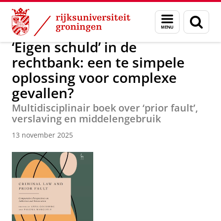
Skip
Skip
Over ons
Nieuwsarchief
Menu
Zoek
to
to
en
Content
Navigation
zoeken
‘Eigen schuld’ in de
rechtbank: een te simpele
oplossing voor complexe
gevallen?
Multidisciplinair boek over ‘prior fault’,
verslaving en middelengebruik
13 november 2025