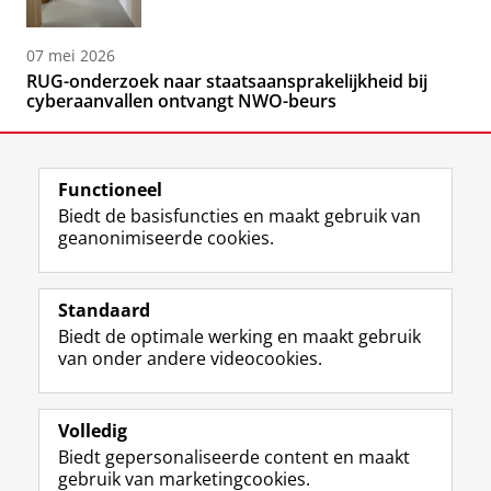
07 mei 2026
RUG-onderzoek naar staatsaansprakelijkheid bij
cyberaanvallen ontvangt NWO-beurs
Functioneel
Biedt de basisfuncties en maakt gebruik van
geanonimiseerde cookies.
F
L
R
I
Y
Volg de RUG
a
i
S
n
o
Standaard
c
n
S
s
u
Biedt de optimale werking en maakt gebruik
e
k
-
t
T
Studiekiezers
van onder andere videocookies.
b
e
f
a
u
Maatschappij/bedrijven
o
d
e
g
b
o
I
e
r
e
Alumni
k
n
d
a
-
Volledig
p
-
R
m
k
Biedt gepersonaliseerde content en maakt
Over ons
a
p
i
-
a
gebruik van marketingcookies.