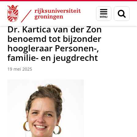
Skip
Skip
Over ons
Nieuwsarchief
Menu
Zoek
to
to
en
Content
Navigation
zoeken
Dr. Kartica van der Zon
benoemd tot bijzonder
hoogleraar Personen-,
familie- en jeugdrecht
19 mei 2025