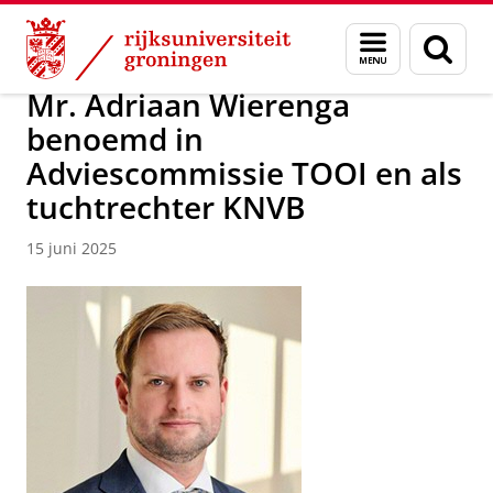
Skip
Skip
Over ons
Nieuwsarchief
Menu
Zoek
to
to
en
Content
Navigation
zoeken
Mr. Adriaan Wierenga
benoemd in
Adviescommissie TOOI en als
tuchtrechter KNVB
15 juni 2025