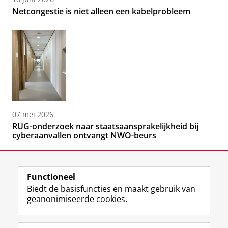
Netcongestie is niet alleen een kabelprobleem
07 mei 2026
RUG-onderzoek naar staatsaansprakelijkheid bij
cyberaanvallen ontvangt NWO-beurs
Functioneel
Biedt de basisfuncties en maakt gebruik van
geanonimiseerde cookies.
F
L
R
I
Y
Volg de RUG
a
i
S
n
o