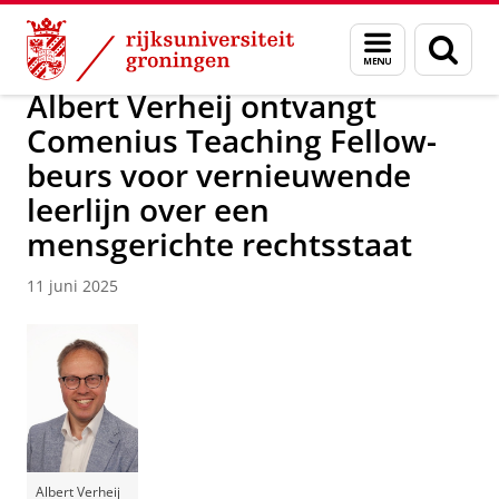
Skip
Skip
Over ons
Nieuwsarchief
Menu
Zoek
to
to
en
Content
Navigation
zoeken
Albert Verheij ontvangt
Comenius Teaching Fellow-
beurs voor vernieuwende
leerlijn over een
mensgerichte rechtsstaat
11 juni 2025
Albert Verheij