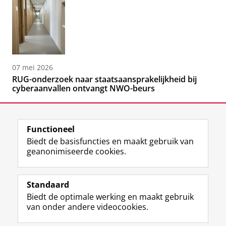
07 mei 2026
RUG-onderzoek naar staatsaansprakelijkheid bij
cyberaanvallen ontvangt NWO-beurs
Functioneel
Biedt de basisfuncties en maakt gebruik van
geanonimiseerde cookies.
F
L
R
I
Y
Volg de RUG
a
i
S
n
o
Standaard
c
n
S
s
u
Biedt de optimale werking en maakt gebruik
e
k
-
t
T
Studiekiezers
van onder andere videocookies.
b
e
f
a
u
Maatschappij/bedrijven
o
d
e
g
b