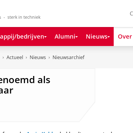
C
s - sterk in techniek
appij/bedrijven
Alumni
Nieuws
Over
Actueel
Nieuws
Nieuwsarchief
benoemd als
aar