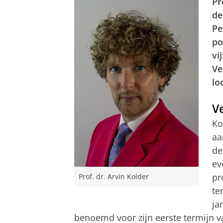
Pr
de
Pe
po
vi
Ve
lo
Ve
Ko
aa
de
ev
pr
Prof. dr. Arvin Kolder
te
ja
benoemd voor zijn eerste termijn va