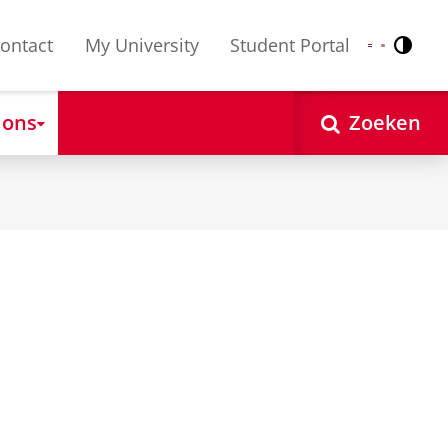
ontact
My University
Student Portal
Contr
Nederlands
English
 ons
Zoeken