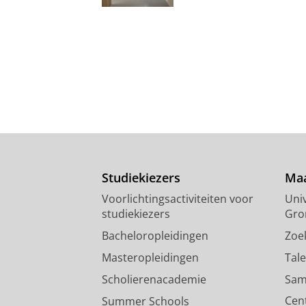
Studiekiezers
Maa
Voorlichtingsactiviteiten voor
Univ
studiekiezers
Gro
Bacheloropleidingen
Zoe
Masteropleidingen
Tal
Scholierenacademie
Sam
Cen
Summer Schools