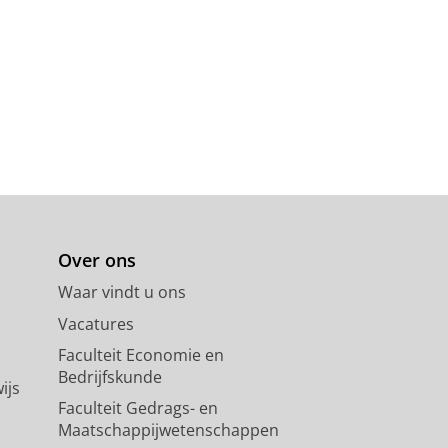
Over ons
Waar vindt u ons
Vacatures
Faculteit Economie en
Bedrijfskunde
ijs
Faculteit Gedrags- en
Maatschappijwetenschappen