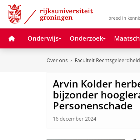
Skip
Skip
to
to
Content
Navigation
breed in kenni
Home
Onderwijs
Onderzoek
Maatsch
Over ons
Faculteit Rechtsgeleerdheid
Arvin Kolder her
bijzonder hoogler
Personenschade
16 december 2024