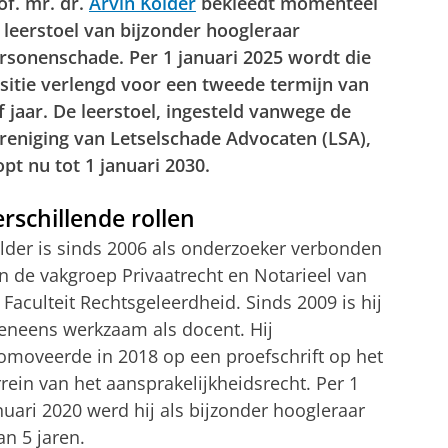
of. mr. dr.
Arvin Kolder
bekleedt momenteel
 leerstoel van bijzonder hoogleraar
rsonenschade. Per 1 januari 2025 wordt die
sitie verlengd voor een tweede termijn van
jf jaar. De leerstoel, ingesteld vanwege de
reniging van Letselschade Advocaten (LSA),
opt nu tot 1 januari 2030.
rschillende rollen
lder is sinds 2006 als onderzoeker verbonden
n de vakgroep Privaatrecht en Notarieel van
 Faculteit Rechtsgeleerdheid. Sinds 2009 is hij
eneens werkzaam als docent. Hij
omoveerde in 2018 op een proefschrift op het
rrein van het aansprakelijkheidsrecht. Per 1
nuari 2020 werd hij als bijzonder hoogleraar
n 5 jaren.