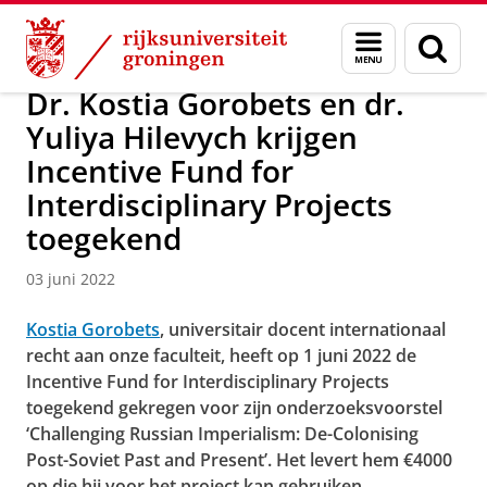
Skip
Skip
Over ons
Nieuwsarchief
Menu
Zoek
to
to
en
Content
Navigation
zoeken
Dr. Kostia Gorobets en dr.
Yuliya Hilevych krijgen
Incentive Fund for
Interdisciplinary Projects
toegekend
03 juni 2022
Kostia Gorobets
, universitair docent internationaal
recht aan onze faculteit, heeft op 1 juni 2022 de
Incentive Fund for Interdisciplinary Projects
toegekend gekregen voor zijn onderzoeksvoorstel
‘Challenging Russian Imperialism: De-Colonising
Post-Soviet Past and Present’. Het levert hem €4000
op die hij voor het project kan gebruiken.