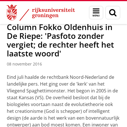
Skip
Skip
Over ons
Nieuwsarchief
Menu
Zoek
to
to
en
Content
Navigation
zoeken
Column Fokko Oldenhuis in
De Riepe: 'Pasfoto zonder
vergiet; de rechter heeft het
laatste woord'
08 november 2016
Eind juli haalde de rechtbank Noord-Nederland de
landelijke pers. Het ging over de 'kerk' van het
Vliegend Spaghettimonster. Het begon in 2005 in de
staat Kansas (VS). De overheid besloot dat bij de
biologieles voortaan naast de evolutietheorie ook
het creationisme (God is schepper) of intelligent
design (de aarde is het werk van een bovennatuurlijk
ontwerper) aan bod moest komen. Een inwoner van