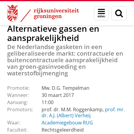
Skip
Skip
Over ons
Promoties Rechtsgeleerdheid
Menu
Zoek
to
to
en
Content
Navigation
zoeken
Alternatieve gassen en
aansprakelijkheid
De Nederlandse gasketen in een
geliberaliseerde markt: contractuele en
buitencontractuele aansprakelijkheid
van groen-gasinvoeding en
waterstofbijmenging
Promotie:
Mw. D.G. Tempelman
Wanneer:
30 maart 2017
Aanvang:
11:00
Promotors:
prof. dr. M.M. Roggenkamp,
prof. mr.
dr. A.J. (Albert) Verheij
Waar:
Academiegebouw RUG
Faculteit:
Rechtsgeleerdheid