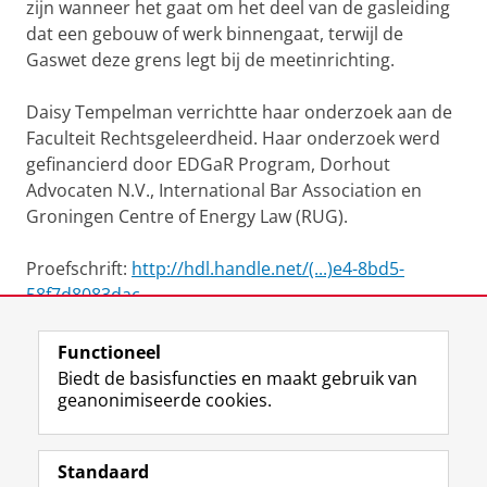
zijn wanneer het gaat om het deel van de gasleiding
dat een gebouw of werk binnengaat, terwijl de
Gaswet deze grens legt bij de meetinrichting.
Daisy Tempelman verrichtte haar onderzoek aan de
Faculteit Rechtsgeleerdheid. Haar onderzoek werd
gefinancierd door EDGaR Program, Dorhout
Advocaten N.V., International Bar Association en
Groningen Centre of Energy Law (RUG).
Proefschrift:
http://hdl.handle.net/(...)e4-8bd5-
58f7d8083dac
Functioneel
View this page in:
English
Biedt de basisfuncties en maakt gebruik van
geanonimiseerde cookies.
F
L
R
I
Y
Volg de RUG
a
i
S
n
o
Standaard
c
n
S
s
u