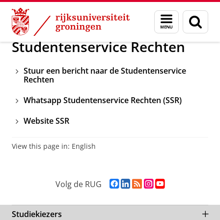
Skip
Skip
Over ons
Contact
Menu
Zoek
to
to
en
Content
Navigation
zoeken
Studentenservice Rechten
Stuur een bericht naar de Studentenservice
Rechten
Whatsapp Studentenservice Rechten (SSR)
Website SSR
View this page in:
English
F
L
R
I
Y
Volg de RUG
a
i
S
n
o
c
n
S
s
u
e
k
-
t
T
Studiekiezers