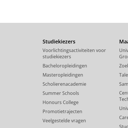
Studiekiezers
Maa
Voorlichtingsactiviteiten voor
Univ
studiekiezers
Gro
Bacheloropleidingen
Zoe
Masteropleidingen
Tal
Scholierenacademie
Sam
Cen
Summer Schools
Tec
Honours College
Uni
Promotietrajecten
Car
Veelgestelde vragen
Stu