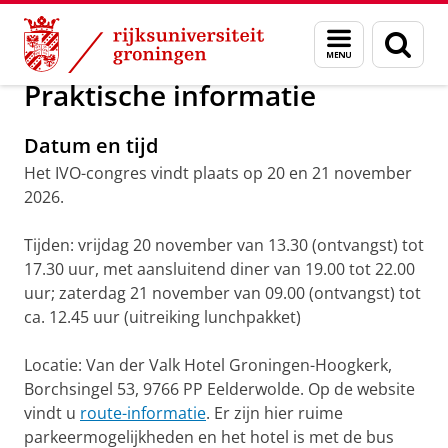
Skip
Skip
Over ons
IVO-congres 2026
Menu
Zoek
to
to
en
Content
Navigation
zoeken
Praktische informatie
Datum en tijd
Het IVO-congres vindt plaats op 20 en 21 november
2026.
Tijden: vrijdag 20 november van 13.30 (ontvangst) tot
17.30 uur, met aansluitend diner van 19.00 tot 22.00
uur; zaterdag 21 november van 09.00 (ontvangst) tot
ca. 12.45 uur (uitreiking lunchpakket)
Locatie: Van der Valk Hotel Groningen-Hoogkerk,
Borchsingel 53, 9766 PP Eelderwolde. Op de website
vindt u
route-informatie
. Er zijn hier ruime
parkeermogelijkheden en het hotel is met de bus