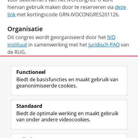
hiervan gebruik maken door te reserveren via
deze
link
met kortingscode GRN-IVOCONGRES201126.
Organisatie
Dit congres wordt georganiseerd door het
IVO
instituut
in samenwerking met het
Juridisch PAO
van
de RUG.
Laatst gewijzigd:
29 juni 2026 11:47
Functioneel
Biedt de basisfuncties en maakt gebruik van
geanonimiseerde cookies.
F
L
R
I
Y
Volg de RUG
a
i
S
n
o
Standaard
c
n
S
s
u
Biedt de optimale werking en maakt gebruik
e
k
-
t
T
Studiekiezers
van onder andere videocookies.
b
e
f
a
u
Maatschappij/bedrijven
o
d
e
g
b
o
I
e
r
e
Alumni