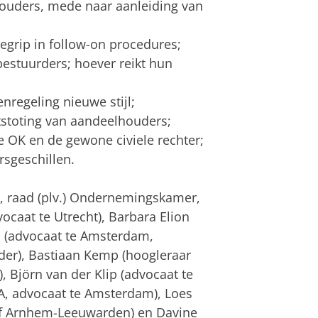
uders, mede naar aanleiding van
grip in follow-on procedures;
estuurders; hoever reikt hun
enregeling nieuwe stijl;
itstoting van aandeelhouders;
e OK en de gewone civiele rechter;
rsgeschillen.
, raad (plv.) Ondernemingskamer,
caat te Utrecht), Barbara Elion
 (advocaat te Amsterdam,
uder), Bastiaan Kemp (hoogleraar
, Björn van der Klip (advocaat te
, advocaat te Amsterdam), Loes
Hof Arnhem-Leeuwarden) en Davine