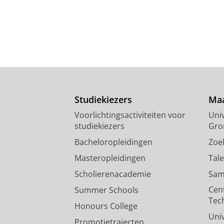
Studiekiezers
Maa
Voorlichtingsactiviteiten voor
Univ
studiekiezers
Gro
Bacheloropleidingen
Zoe
Masteropleidingen
Tal
Scholierenacademie
Sam
Cen
Summer Schools
Tec
Honours College
Uni
Promotietrajecten