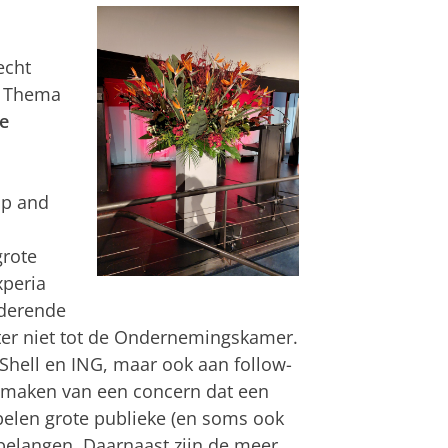
echt
n. Thema
e
ip and
rote
xperia
ederende
er niet tot de Ondernemingskamer.
Shell en ING, maar ook aan follow-
tmaken van een concern dat een
spelen grote publieke (en soms ook
 belangen. Daarnaast zijn de meer