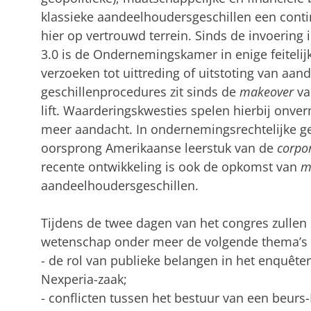
klassieke aandeelhoudersgeschillen een conti
hier op vertrouwd terrein. Sinds de invoering 
3.0 is de Ondernemingskamer in enige feitelij
verzoeken tot uittreding of uitstoting van aan
geschillenprocedures zit sinds de
makeover
van
lift. Waarderingskwesties spelen hierbij onver
meer aandacht. In ondernemingsrechtelijke ges
oorsprong Amerikaanse leerstuk van de
corpor
recente ontwikkeling is ook de opkomst van
m
aandeelhoudersgeschillen.
Tijdens de twee dagen van het congres zullen 
wetenschap onder meer de volgende thema’s 
- de rol van publieke belangen in het enquête
Nexperia-zaak;
- conflicten tussen het bestuur van een beur