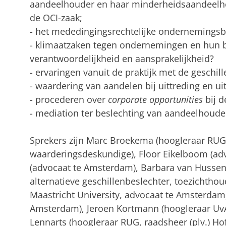
aandeelhouder en haar minderheidsaandeelho
de OCI-zaak;
- het mededingingsrechtelijke ondernemingsbe
- klimaatzaken tegen ondernemingen en hun b
verantwoordelijkheid en aansprakelijkheid?
- ervaringen vanuit de praktijk met de geschill
- waardering van aandelen bij uittreding en u
- procederen over
corporate opportunities
bij d
- mediation ter beslechting van aandeelhoude
Sprekers zijn Marc Broekema (hoogleraar RUG
waarderingsdeskundige), Floor Eikelboom (advo
(advocaat te Amsterdam), Barbara van Hussen
alternatieve geschillenbeslechter, toezichtho
Maastricht University, advocaat te Amsterdam)
Amsterdam), Jeroen Kortmann (hoogleraar UvA
Lennarts (hoogleraar RUG, raadsheer (plv.) 