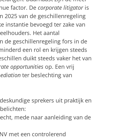
nue factor. De
corporate litigator
is
in 2025 van de geschillenregeling
ke instantie bevoegd ter zake van
deelhouders. Het aantal
 de geschillenregeling fors in de
minderd een rol en krijgen steeds
chillen duikt steeds vaker het van
ate opportunities
op. Een vrij
ediation
ter beslechting van
deskundige sprekers uit praktijk en
belichten:
recht, mede naar aanleiding van de
s-NV met een controlerend