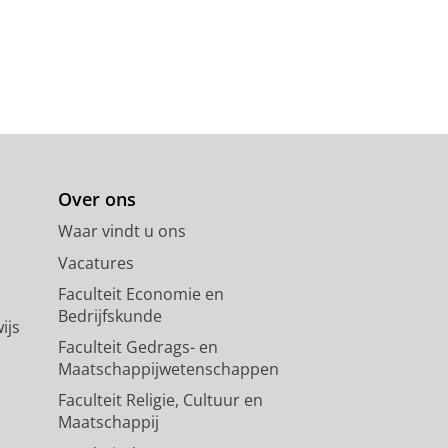
Over ons
Waar vindt u ons
Vacatures
Faculteit Economie en
Bedrijfskunde
ijs
Faculteit Gedrags- en
Maatschappijwetenschappen
Faculteit Religie, Cultuur en
Maatschappij