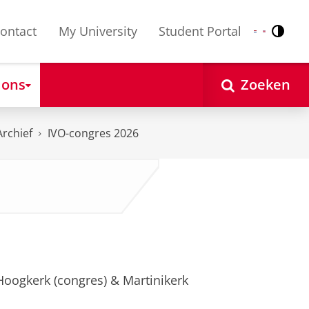
ontact
My University
Student Portal
Contr
Nederlands
English
 ons
Zoeken
Archief
IVO-congres 2026
Hoogkerk (congres) & Martinikerk