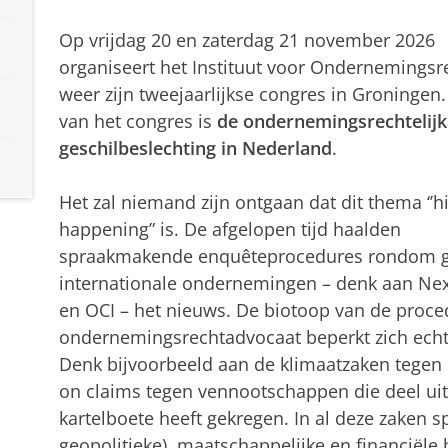
Op vrijdag 20 en zaterdag 21 november 2026
organiseert het Instituut voor Ondernemingsr
weer zijn tweejaarlijkse congres in Groninge
van het congres is
de ondernemingsrechtelijk
geschilbeslechting in Nederland
.
Het zal niemand zijn ontgaan dat dit thema ‘’h
happening” is. De afgelopen tijd haalden
spraakmakende enquêteprocedures rondom g
internationale ondernemingen – denk aan Ne
en OCI – het nieuws. De biotoop van de proc
ondernemingsrechtadvocaat beperkt zich echt
Denk bijvoorbeeld aan de klimaatzaken tegen 
on claims tegen vennootschappen die deel ui
kartelboete heeft gekregen. In al deze zaken 
geopolitieke), maatschappelijke en financiële