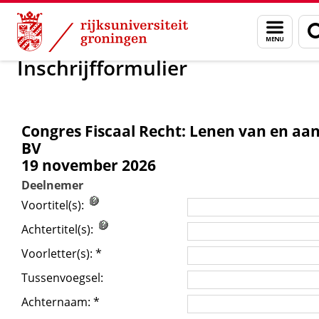
Skip
Skip
Congres Fiscaal Recht: Lene
Menu
to
to
en
Content
Navigation
zoeke
Inschrijfformulier