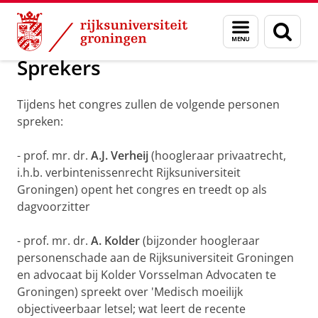
Skip
Skip
16e Letselschadecongres
Menu
Zoek
to
to
en
Content
Navigation
zoeken
Sprekers
Tijdens het congres zullen de volgende personen
spreken:
- prof. mr. dr.
A.J. Verheij
(hoogleraar privaatrecht,
i.h.b. verbintenissenrecht Rijksuniversiteit
Groningen) opent het congres en treedt op als
dagvoorzitter
- prof. mr. dr.
A. Kolder
(bijzonder hoogleraar
personenschade aan de Rijksuniversiteit Groningen
en advocaat bij Kolder Vorsselman Advocaten te
Groningen) spreekt over 'Medisch moeilijk
objectiveerbaar letsel; wat leert de recente