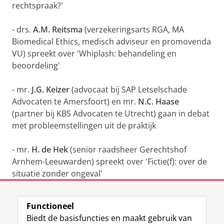
rechtspraak?'
- drs.
A.M. Reitsma
(verzekeringsarts RGA, MA
Biomedical Ethics, medisch adviseur en promovenda
VU) spreekt over 'Whiplash: behandeling en
beoordeling'
- mr.
J.G. Keizer
(advocaat bij SAP Letselschade
Advocaten te Amersfoort) en mr.
N.C. Haase
(partner bij KBS Advocaten te Utrecht) gaan in debat
met probleemstellingen uit de praktijk
- mr.
H. de Hek
(senior raadsheer Gerechtshof
Arnhem-Leeuwarden) spreekt over 'Fictie(f): over de
situatie zonder ongeval'
Laatst gewijzigd:
08 september 2023 10:22
Functioneel
Biedt de basisfuncties en maakt gebruik van