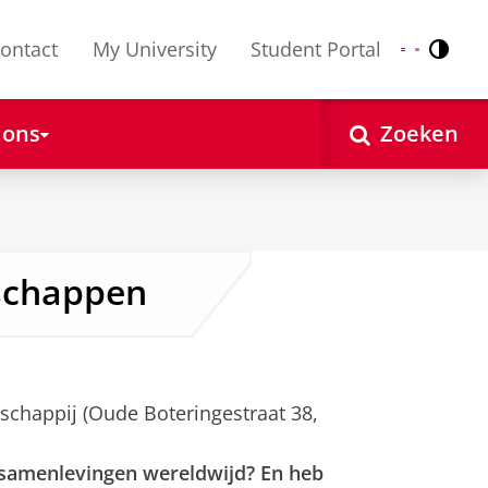
ontact
My University
Student Portal
Contr
Nederlands
English
 ons
Zoeken
schappen
tschappij (Oude Boteringestraat 38,
in samenlevingen wereldwijd? En heb