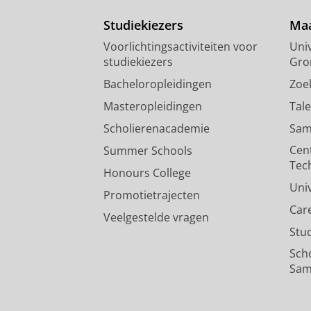
Studiekiezers
Maa
Voorlichtingsactiviteiten voor
Univ
studiekiezers
Gro
Bacheloropleidingen
Zoe
Masteropleidingen
Tal
Scholierenacademie
Sam
Cen
Summer Schools
Tec
Honours College
Uni
Promotietrajecten
Car
Veelgestelde vragen
Stu
Sch
Sam