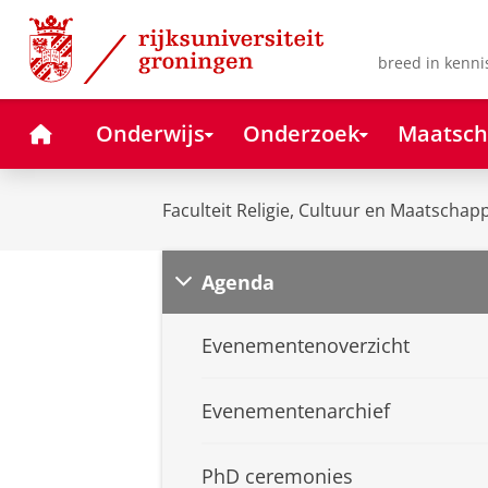
Skip
Skip
to
to
Content
Navigation
breed in kenni
Home
Onderwijs
Onderzoek
Maatsch
Faculteit Religie, Cultuur en Maatschapp
Agenda
Evenementenoverzicht
Evenementenarchief
PhD ceremonies