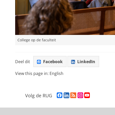
College op de faculteit
Deel dit
Facebook
LinkedIn
View this page in:
English
F
L
R
I
Y
Volg de RUG
a
i
S
n
o
c
n
S
s
u
e
k
-
t
T