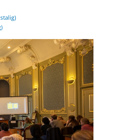
talig)
)