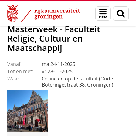
Skip
Skip
Faculteit Religie, Cultuur en Maatschappij
Agenda
Menu
Zoek
to
to
en
Content
Navigation
zoeken
Masterweek - Faculteit
Religie, Cultuur en
Maatschappij
Vanaf:
ma 24-11-2025
Tot en met:
vr 28-11-2025
Waar:
Online en op de faculteit (Oude
Boteringestraat 38, Groningen)