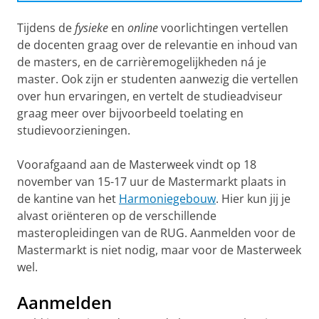
17
& Modern
(Erasmus Mundus)
16-
MA Leraar Voorbereidend Hoger
18-19
MA Anthropology of Religion and
uur
Tijdens de
fysieke
en
online
voorlichtingen vertellen
17
Onderwijs (LVHO) in de Mens- en
uur
Culture
19-
MA Geestelijke
Zaal 123
uur
Maatschappijwetenschappen, track:
17-
MA Religious Diversity in a
de docenten graag over de relevantie en inhoud van
20.30
Verzorging
Godsdienst en Levensbeschouwing
18
Globalised World
(Erasmus
de masters, en de carrièremogelijkheden ná je
uur
uur
Mundus)
master. Ook zijn er studenten aanwezig die vertellen
over hun ervaringen, en vertelt de studieadviseur
graag meer over bijvoorbeeld toelating en
studievoorzieningen.
Voorafgaand aan de Masterweek vindt op 18
november van 15-17 uur de Mastermarkt plaats in
de kantine van het
Harmoniegebouw
. Hier kun jij je
alvast oriënteren op de verschillende
masteropleidingen van de RUG. Aanmelden voor de
Mastermarkt is niet nodig, maar voor de Masterweek
wel.
Aanmelden