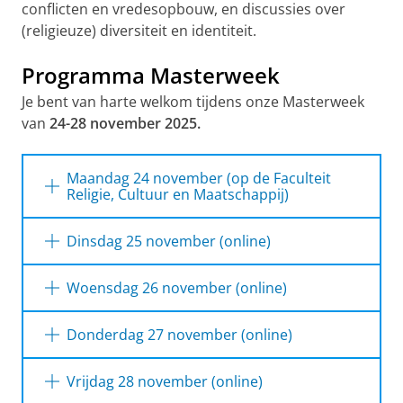
conflicten en vredesopbouw, en discussies over
(religieuze) diversiteit en identiteit.
Programma Masterweek
Je bent van harte welkom tijdens onze Masterweek
van
24-28 november 2025.
Maandag 24 november (op de Faculteit
Religie, Cultuur en Maatschappij)
17.30-
Guided Faculty
Verzamelen
Dinsdag 25 november (online)
18
Tour (rondleiding
in de
uur
door het gebouw)
faculteitshal
18-19 uur
MA Heritage and Religion
Woensdag 26 november (online)
18-19
MA Anthropology of
Zaal 134
19-20.30 uur
MA Geestelijke Verzorging
uur
Religion and
15-
MA Theology and Religious Studies
Donderdag 27 november (online)
Culture
16
(Research Master)
uur
19-20
MA Religious
Zittingzaal
17-18
MA Religion, Conflict and
Vrijdag 28 november (online)
uur
Diversity in a
uur
Globalization
16-
MA Religion and Pluralism, Ancient
Globalised World