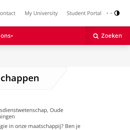
ontact
My University
Student Portal
Contr
Nederlands
English
 ons
Zoeken
schappen
dsdienstwetenschap, Oude
ningen
igie in onze maatschappij? Ben je