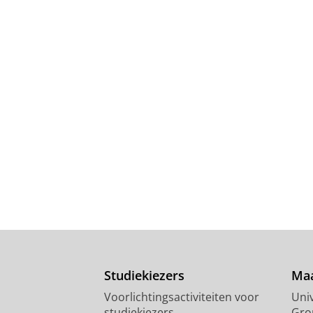
Studiekiezers
Maa
Voorlichtingsactiviteiten voor
Univ
studiekiezers
Gro