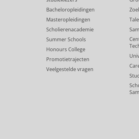
Bacheloropleidingen
Zoe
Masteropleidingen
Tal
Scholierenacademie
Sam
Cen
Summer Schools
Tec
Honours College
Uni
Promotietrajecten
Car
Veelgestelde vragen
Stu
Sch
Sam