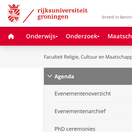
Skip
Skip
to
to
Content
Navigation
breed in kenni
Home
Onderwijs
Onderzoek
Maatsch
Faculteit Religie, Cultuur en Maatschapp
Agenda
Evenementenoverzicht
Evenementenarchief
PhD ceremonies