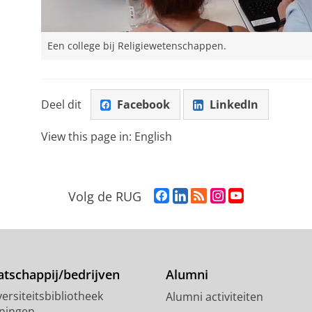
Een college bij Religiewetenschappen.
Deel dit
Facebook
LinkedIn
View this page in:
English
F
L
R
I
Y
Volg de RUG
a
i
S
n
o
c
n
S
s
u
e
k
-
t
T
b
e
f
a
u
o
d
e
g
b
tschappij/bedrijven
Alumni
o
I
e
r
e
ersiteitsbibliotheek
Alumni activiteiten
k
n
d
a
-
ningen