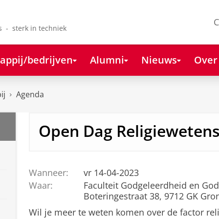
C
s - sterk in techniek
appij/bedrijven
Alumni
Nieuws
Over
ij
Agenda
Open Dag Religieweten
Wanneer:
vr 14-04-2023
Waar:
Faculteit Godgeleerdheid en Go
Boteringestraat 38, 9712 GK Gro
Wil je meer te weten komen over de factor rel