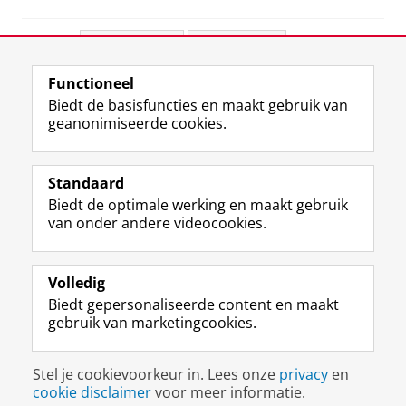
Deel dit
Facebook
LinkedIn
Functioneel
View this page in:
English
Biedt de basisfuncties en maakt gebruik van
geanonimiseerde cookies.
F
L
R
I
Y
Volg de RUG
a
i
S
n
o
Standaard
c
n
S
s
u
Biedt de optimale werking en maakt gebruik
e
k
-
t
T
Studiekiezers
van onder andere videocookies.
b
e
f
a
u
Maatschappij/bedrijven
o
d
e
g
b
o
I
e
r
e
Alumni
k
n
d
a
-
Volledig
p
-
R
m
k
Biedt gepersonaliseerde content en maakt
Over ons
a
p
i
-
a
gebruik van marketingcookies.
g
a
j
a
n
i
g
k
c
a
Disclaimer & Copyright
Privacy
Cookies
n
i
s
c
a
Stel je cookievoorkeur in. Lees onze
privacy
en
Inloggen
a
n
u
o
l
cookie disclaimer
voor meer informatie.