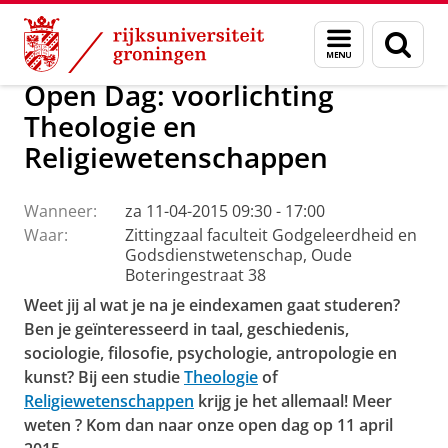
Skip
Skip
Faculteit Religie, Cultuur en Maatschappij
Agenda
Menu
Zoek
to
to
en
Content
Navigation
zoeken
Open Dag: voorlichting
Theologie en
Religiewetenschappen
Wanneer:
za 11-04-2015 09:30 - 17:00
Waar:
Zittingzaal faculteit Godgeleerdheid en
Godsdienstwetenschap, Oude
Boteringestraat 38
Weet jij al wat je na je eindexamen gaat studeren?
Ben je geïnteresseerd in taal, geschiedenis,
sociologie, filosofie, psychologie, antropologie en
kunst? Bij een studie
Theologie
of
Religiewetenschappen
krijg je het allemaal!
Meer
weten
? Kom dan naar onze open dag op 11 april