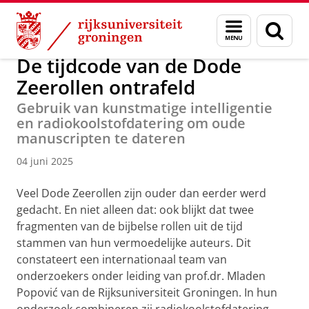
Skip
Skip
Faculteit Religie, Cultuur en Maatschappij
Nieuwsarchief
Menu
Zoek
to
to
en
Content
Navigation
zoeken
De tijdcode van de Dode
Zeerollen ontrafeld
Gebruik van kunstmatige intelligentie
en radiokoolstofdatering om oude
manuscripten te dateren
04 juni 2025
Veel Dode Zeerollen zijn ouder dan eerder werd
gedacht. En niet alleen dat: ook blijkt dat twee
fragmenten van de bijbelse rollen uit de tijd
stammen van hun vermoedelijke auteurs. Dit
constateert een internationaal team van
onderzoekers onder leiding van prof.dr. Mladen
Popović van de Rijksuniversiteit Groningen. In hun