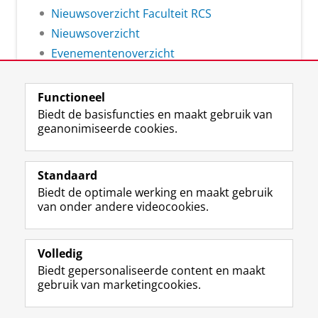
Nieuwsoverzicht Faculteit RCS
Nieuwsoverzicht
Evenementenoverzicht
Functioneel
Biedt de basisfuncties en maakt gebruik van
geanonimiseerde cookies.
F
L
R
I
Y
Volg de RUG
a
i
S
n
o
Standaard
c
n
S
s
u
Biedt de optimale werking en maakt gebruik
e
k
-
t
T
Studiekiezers
van onder andere videocookies.
b
e
f
a
u
Maatschappij/bedrijven
o
d
e
g
b
o
I
e
r
e
Alumni
k
n
d
a
-
Volledig
p
-
R
m
k
Biedt gepersonaliseerde content en maakt
Over ons
a
p
i
-
a
gebruik van marketingcookies.
g
a
j
a
n
i
g
k
c
a