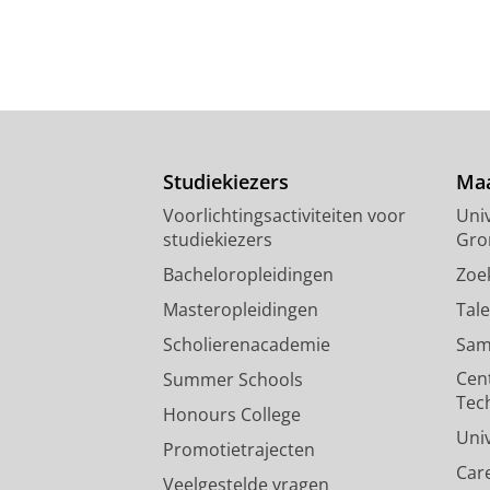
Studiekiezers
Maa
Voorlichtingsactiviteiten voor
Univ
studiekiezers
Gro
Bacheloropleidingen
Zoe
Masteropleidingen
Tal
Scholierenacademie
Sam
Cen
Summer Schools
Tec
Honours College
Uni
Promotietrajecten
Car
Veelgestelde vragen