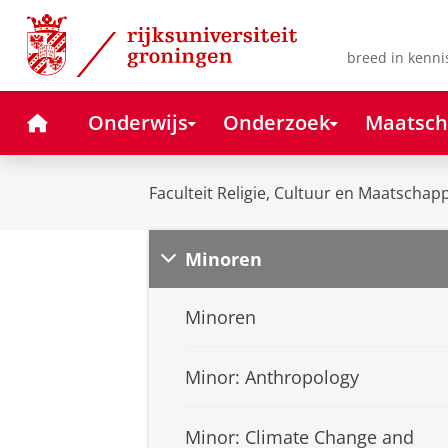
Skip
Skip
to
to
Content
Navigation
breed in kenni
Home
Onderwijs
Onderzoek
Maatsch
Faculteit Religie, Cultuur en Maatschapp
Minoren
Minoren
Minor: Anthropology
Minor: Climate Change and