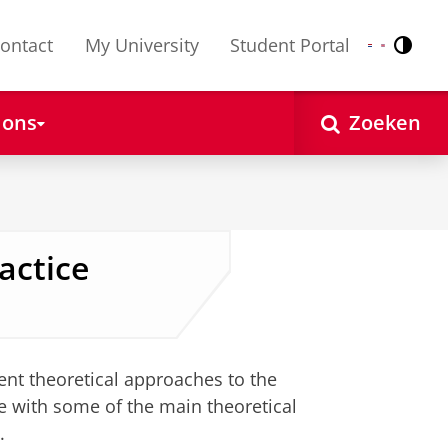
ontact
My University
Student Portal
Contr
Nederlands
English
 ons
Zoeken
actice
erent theoretical approaches to the
ge with some of the main theoretical
.