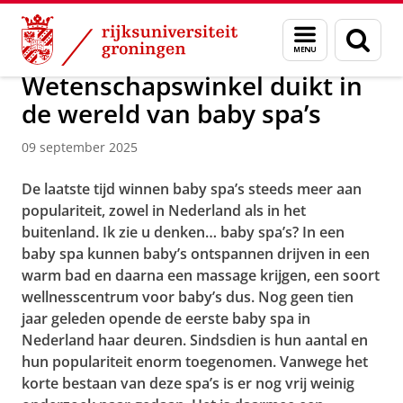
Skip
Skip
Over ons
Actueel
Nieuws
Nieuwsberichten
Menu
Zoek
to
to
en
Content
Navigation
zoeken
Wetenschapswinkel duikt in
de wereld van baby spa’s
09 september 2025
De laatste tijd winnen baby spa’s steeds meer aan
populariteit, zowel in Nederland als in het
buitenland. Ik zie u denken… baby spa’s? In een
baby spa kunnen baby’s ontspannen drijven in een
warm bad en daarna een massage krijgen, een soort
wellnesscentrum voor baby’s dus. Nog geen tien
jaar geleden opende de eerste baby spa in
Nederland haar deuren. Sindsdien is hun aantal en
hun populariteit enorm toegenomen. Vanwege het
korte bestaan van deze spa’s is er nog vrij weinig