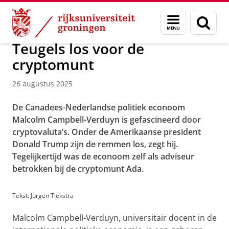
Skip
Skip
Over ons
Actueel
Nieuws
Nieuwsberichten
Menu
Zoek
to
to
en
Content
Navigation
zoeken
Teugels los voor de
cryptomunt
26 augustus 2025
De Canadees-Nederlandse politiek econoom
Malcolm Campbell-Verduyn is gefascineerd door
cryptovaluta’s. Onder de Amerikaanse president
Donald Trump zijn de remmen los, zegt hij.
Tegelijkertijd was de econoom zelf als adviseur
betrokken bij de cryptomunt Ada.
Tekst: Jurgen Tiekstra
Malcolm Campbell-Verduyn, universitair docent in de