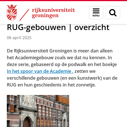
Skip
Skip
Over ons
Actueel
Nieuws
Nieuwsberichten
Menu
Zoek
to
to
en
Content
Navigation
zoeken
RUG-gebouwen | overzicht
08 april 2025
De Rijksuniversiteit Groningen is meer dan alleen
het Academiegebouw zoals we dat nu kennen. In
deze serie, gebaseerd op de podwalk en het boekje
In het spoor van de Academie
, zetten we
verschillende gebouwen (en een kunstwerk) van de
RUG en hun geschiedenis in het zonnetje.