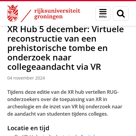
Skip
Skip
Over ons
Actueel
Nieuws
Nieuwsberichten
Menu
Zoek
to
to
en
Content
Navigation
zoeken
XR Hub 5 december: Virtuele
reconstructie van een
prehistorische tombe en
onderzoek naar
collegeaandacht via VR
04 november 2024
Tijdens deze editie van de XR hub vertellen RUG-
onderzoekers over de toepassing van XR in
archeologie en de inzet van VR bij onderzoek naar
de aandacht van studenten tijdens colleges.
Locatie en tijd