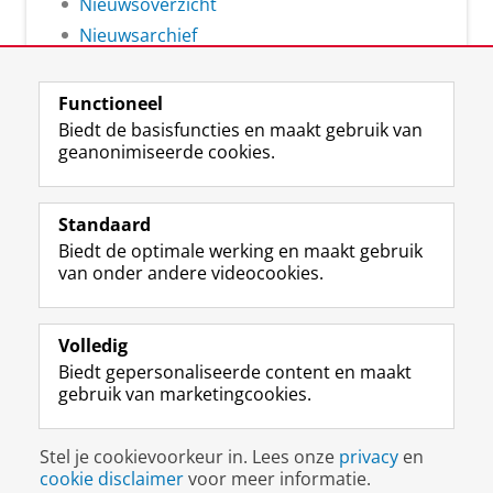
Nieuwsoverzicht
Nieuwsarchief
Functioneel
Biedt de basisfuncties en maakt gebruik van
geanonimiseerde cookies.
F
L
R
I
Y
Volg de RUG
a
i
S
n
o
Standaard
c
n
S
s
u
Biedt de optimale werking en maakt gebruik
e
k
-
t
T
Studiekiezers
van onder andere videocookies.
b
e
f
a
u
Maatschappij/bedrijven
o
d
e
g
b
o
I
e
r
e
Alumni
k
n
d
a
-
Volledig
p
-
R
m
k
Biedt gepersonaliseerde content en maakt
Over ons
a
p
i
-
a
gebruik van marketingcookies.
g
a
j
a
n
i
g
k
c
a
Disclaimer & Copyright
Privacy
Cookies
n
i
s
c
a
Stel je cookievoorkeur in. Lees onze
privacy
en
Inloggen
a
n
u
o
l
cookie disclaimer
voor meer informatie.