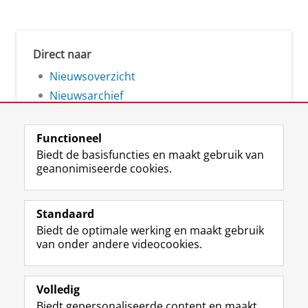
Direct naar
Nieuwsoverzicht
Nieuwsarchief
Functioneel
Biedt de basisfuncties en maakt gebruik van
geanonimiseerde cookies.
F
L
R
I
Y
Volg de RUG
a
i
S
n
o
Standaard
c
n
S
s
u
Biedt de optimale werking en maakt gebruik
e
k
-
t
T
Studiekiezers
van onder andere videocookies.
b
e
f
a
u
Maatschappij/bedrijven
o
d
e
g
b
o
I
e
r
e
Alumni
k
n
d
a
-
Volledig
p
-
R
m
k
Biedt gepersonaliseerde content en maakt