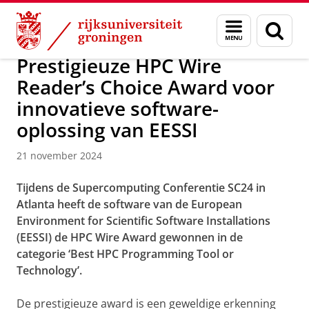
Skip
Skip
Over ons
Actueel
Nieuws
Nieuwsberichten
Menu
Zoek
to
to
en
Content
Navigation
zoeken
Prestigieuze HPC Wire
Reader’s Choice Award voor
innovatieve software-
oplossing van EESSI
21 november 2024
Tijdens de Supercomputing Conferentie SC24 in
Atlanta heeft de software van de European
Environment for Scientific Software Installations
(EESSI) de HPC Wire Award gewonnen in de
categorie ‘Best HPC Programming Tool or
Technology’.
De prestigieuze award is een geweldige erkenning