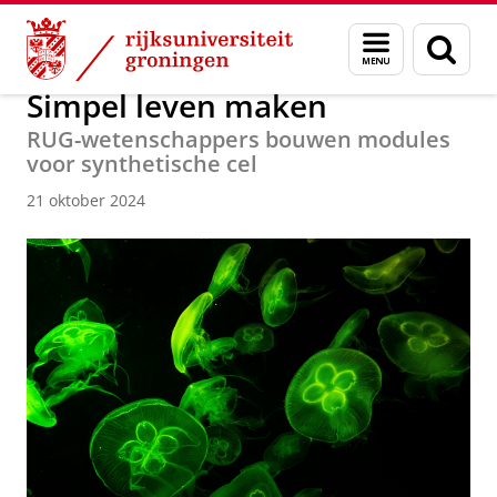
Skip
Skip
Over ons
Actueel
Nieuws
Nieuwsberichten
Menu
Zoek
to
to
en
Content
Navigation
zoeken
Simpel leven maken
RUG-wetenschappers bouwen modules
voor synthetische cel
21 oktober 2024