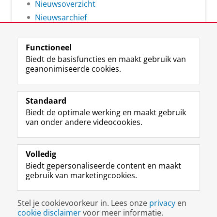
Nieuwsoverzicht
Nieuwsarchief
Functioneel
Biedt de basisfuncties en maakt gebruik van
geanonimiseerde cookies.
F
L
R
I
Y
Volg de RUG
a
i
S
n
o
Standaard
c
n
S
s
u
Biedt de optimale werking en maakt gebruik
e
k
-
t
T
Studiekiezers
van onder andere videocookies.
b
e
f
a
u
Maatschappij/bedrijven
o
d
e
g
b
o
I
e
r
e
Alumni
k
n
d
a
-
Volledig
p
-
R
m
k
Biedt gepersonaliseerde content en maakt
Over ons
a
p
i
-
a
gebruik van marketingcookies.
g
a
j
a
n
i
g
k
c
a
Disclaimer & Copyright
Privacy
Cookies
n
i
s
c
a
Stel je cookievoorkeur in. Lees onze
privacy
en
Inloggen
a
n
u
o
l
cookie disclaimer
voor meer informatie.