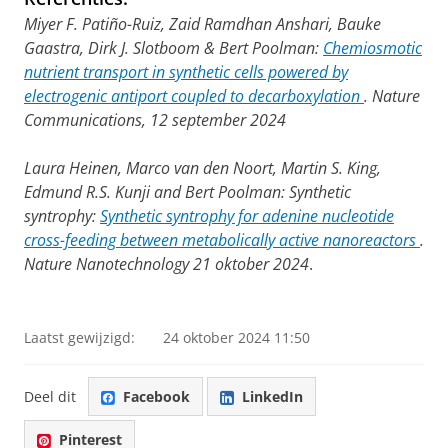
Miyer F. Patiño-Ruiz, Zaid Ramdhan Anshari, Bauke
Gaastra, Dirk J. Slotboom & Bert Poolman:
Chemiosmotic
nutrient transport in synthetic cells powered by
electrogenic antiport coupled to decarboxylation
. Nature
Communications, 12 september 2024
Laura Heinen, Marco van den Noort, Martin S. King,
Edmund R.S. Kunji and Bert Poolman: Synthetic
syntrophy:
Synthetic syntrophy for adenine nucleotide
cross-feeding between metabolically active nanoreactors
.
Nature Nanotechnology 21 oktober 2024
.
Laatst gewijzigd:
24 oktober 2024 11:50
Deel dit
Facebook
LinkedIn
Pinterest