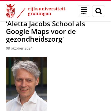
Skip
Skip
Over ons
Actueel
Nieuws
Nieuwsberichten
Menu
Zoek
to
to
en
Content
Navigation
zoeken
‘Aletta Jacobs School als
Google Maps voor de
gezondheidszorg’
08 oktober 2024