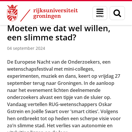
Skip
Skip
Over ons
Actueel
Nieuws
Nieuwsberichten
Menu
Zoek
to
to
en
Content
Navigation
zoeken
Moeten we dat wel willen,
een slimme stad?
04 september 2024
De Europese Nacht van de Onderzoekers, een
wetenschapsfestival met mini-colleges,
experimenten, muziek en dans, keert op vrijdag 27
september terug naar Groningen. In de aanloop
naar het evenement lichten deelnemende
onderzoekers alvast een tipje van de sluier op.
Vandaag vertellen RUG-wetenschappers Oskar
Gstrein en Joëlle Swart over ‘smart cities’. Volgens
hen ontbreekt tot op heden een scherpe visie voor
zo’n slimme stad. Het verlies van autonomie en