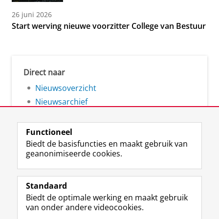
26 juni 2026
Start werving nieuwe voorzitter College van Bestuur
Direct naar
Nieuwsoverzicht
Nieuwsarchief
Functioneel
Biedt de basisfuncties en maakt gebruik van
geanonimiseerde cookies.
F
L
R
I
Y
Volg de RUG
a
i
S
n
o
Standaard
c
n
S
s
u
Biedt de optimale werking en maakt gebruik
e
k
-
t
T
Studiekiezers
van onder andere videocookies.
b
e
f
a
u
Maatschappij/bedrijven