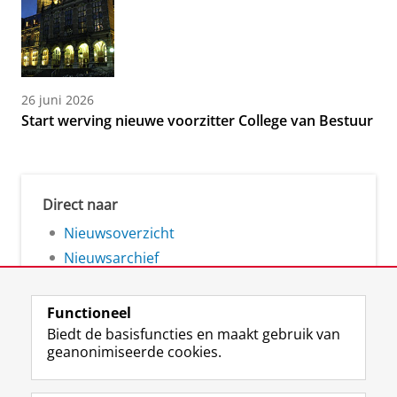
26 juni 2026
Start werving nieuwe voorzitter College van Bestuur
Direct naar
Nieuwsoverzicht
Nieuwsarchief
Functioneel
Biedt de basisfuncties en maakt gebruik van
geanonimiseerde cookies.
F
L
R
I
Y
Volg de RUG