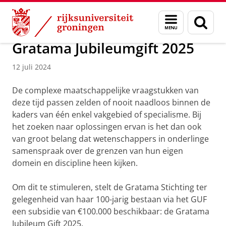
Skip
Skip
Over ons
Actueel
Nieuws
Nieuwsberichten
Menu
Zoek
to
to
en
Content
Navigation
zoeken
Gratama Jubileumgift 2025
12 juli 2024
De complexe maatschappelijke vraagstukken van
deze tijd passen zelden of nooit naadloos binnen de
kaders van één enkel vakgebied of specialisme. Bij
het zoeken naar oplossingen ervan is het dan ook
van groot belang dat wetenschappers in onderlinge
samenspraak over de grenzen van hun eigen
domein en discipline heen kijken.
Om dit te stimuleren, stelt de Gratama Stichting ter
gelegenheid van haar 100-jarig bestaan via het GUF
een subsidie van €100.000 beschikbaar: de Gratama
Jubileum Gift 2025.