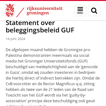
Skip
Skip
Over ons
Actueel
Nieuws
Nieuwsberichten
Menu
Zoek
to
to
en
Content
Navigation
zoeken
Statement over
beleggingsbeleid GUF
14 juni 2024
De afgelopen maand hebben de Groningse pro-
Palestina demonstranten meermaals via social
media het Groninger Universiteitsfonds (GUF)
beschuldigd van medeplichtigheid aan de ‘genocide
in Gaza’, omdat wij zouden investeren in bedrijven
die hierbij direct of indirect betrokken zijn. Omdat de
CvB-voorzitter en de Rector Magnificus q.q. zitting
hebben als twee van de 21 leden van de Raad van
Toezicht van het GUF wordt via het ‘guilty-by-
association’ principe deze beschuldiging ook geuit