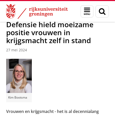
Skip
Skip
Over ons
Actueel
Nieuws
Nieuwsberichten
Menu
Zoek
to
to
en
Content
Navigation
zoeken
Defensie hield moeizame
positie vrouwen in
krijgsmacht zelf in stand
27 mei 2024
Kim Bootsma
Vrouwen en krijgsmacht - het is al decennialang