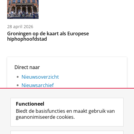
28 april 2026
Groningen op de kaart als Europese
hiphophoofdstad
Direct naar
Nieuwsoverzicht
Nieuwsarchief
Functioneel
Biedt de basisfuncties en maakt gebruik van
geanonimiseerde cookies.
F
L
R
I
Y
Volg de RUG
a
i
S
n
o