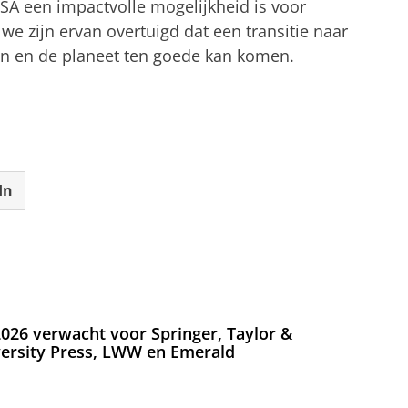
SA een impactvolle mogelijkheid is voor
 zijn ervan overtuigd dat een transitie naar
n en de planeet ten goede kan komen.
in Madsen vertellen meer over hun
tellingen aan
om deze video te zien
In
026 verwacht voor Springer, Taylor &
versity Press, LWW en Emerald