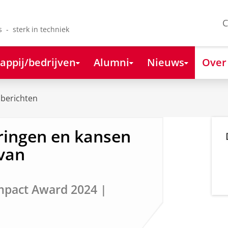
C
s - sterk in techniek
appij/bedrijven
Alumni
Nieuws
Over
berichten
ingen en kansen
 van
mpact Award 2024 |