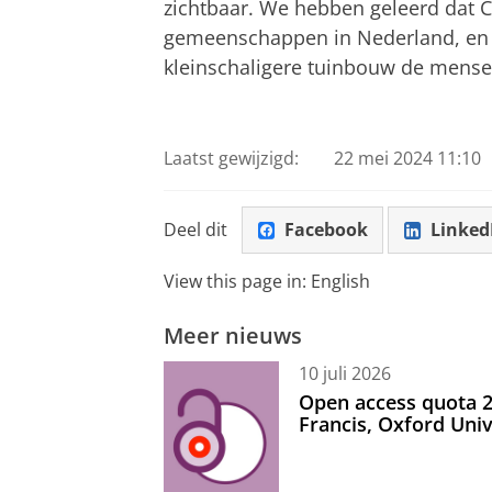
zichtbaar. We hebben geleerd dat C
gemeenschappen in Nederland, en we
kleinschaligere tuinbouw de mense
Leslie Knigge, Martin Ottens en Yasm
scriptieonderzoek
Pas uw cookie ins
Laatst gewijzigd:
22 mei 2024 11:10
Deel dit
Facebook
Linked
View this page in:
English
Meer nieuws
10 juli 2026
Open access quota 2
Francis, Oxford Uni