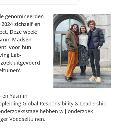
de genomineerden
2024 zichzelf en
ect.
Deze week:
asmin Madsen,
ent' voor hun
iving Lab-
zoek uitgevoerd
ltuinen'.
ns en Yasmin
opleiding Global Responsibility & Leadership.
-onderzoeksstage hebben wij onderzoek
nger Voedseltuinen.