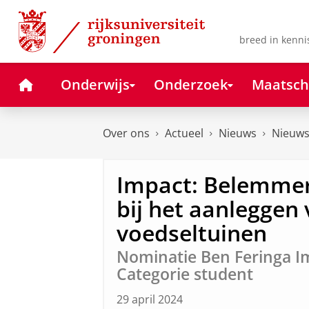
Skip
Skip
to
to
Content
Navigation
breed in kenni
Home
Onderwijs
Onderzoek
Maatsch
Over ons
Actueel
Nieuws
Nieuws
Impact: Belemmer
bij het aanleggen
voedseltuinen
Nominatie Ben Feringa I
Categorie student
29 april 2024