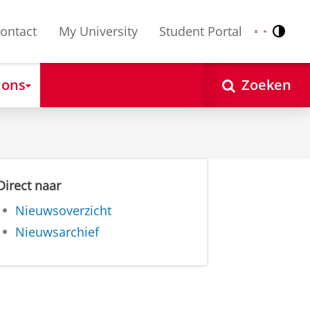
ontact
My University
Student Portal
Contr
Nederlands
English
 ons
Zoeken
Direct naar
Nieuwsoverzicht
Nieuwsarchief