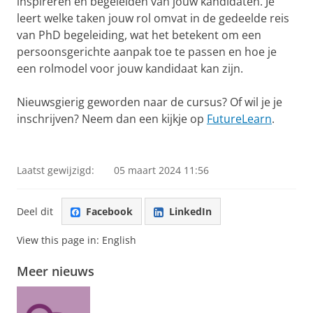
inspireren en begeleiden van jouw kandidaten. Je
leert welke taken jouw rol omvat in de gedeelde reis
van PhD begeleiding, wat het betekent om een
persoonsgerichte aanpak toe te passen en hoe je
een rolmodel voor jouw kandidaat kan zijn.
Nieuwsgierig geworden naar de cursus? Of wil je je
inschrijven? Neem dan een kijkje op
FutureLearn
.
Successful PhD Supervision: A Shared Journey
Pas uw cookie instellingen aan
om deze
video te zien
Laatst gewijzigd:
05 maart 2024 11:56
Deel dit
Facebook
LinkedIn
View this page in:
English
Meer nieuws