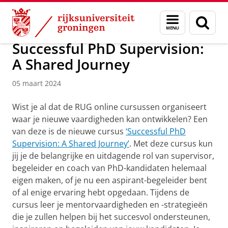
Skip
Skip
Over ons
Actueel
Nieuws
Nieuwsberichten
Menu
Zoek
to
to
en
Content
Navigation
zoeken
Successful PhD Supervision:
A Shared Journey
05 maart 2024
Wist je al dat de RUG online cursussen organiseert
waar je nieuwe vaardigheden kan ontwikkelen? Een
van deze is de nieuwe cursus
‘Successful PhD
Supervision: A Shared Journey’
. Met deze cursus kun
jij je de belangrijke en uitdagende rol van supervisor,
begeleider en coach van PhD-kandidaten helemaal
eigen maken, of je nu een aspirant-begeleider bent
of al enige ervaring hebt opgedaan. Tijdens de
cursus leer je mentorvaardigheden en -strategieën
die je zullen helpen bij het succesvol ondersteunen,