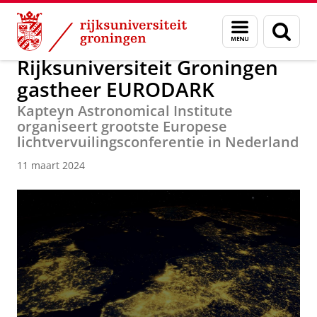
Skip
Skip
Over ons
Actueel
Nieuws
Nieuwsberichten
Menu
Zoek
to
to
en
Content
Navigation
zoeken
Rijksuniversiteit Groningen
gastheer EURODARK
Kapteyn Astronomical Institute
organiseert grootste Europese
lichtvervuilingsconferentie in Nederland
11 maart 2024