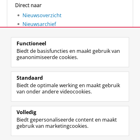
Direct naar
Nieuwsoverzicht
Nieuwsarchief
Functioneel
Biedt de basisfuncties en maakt gebruik van
geanonimiseerde cookies.
F
L
R
I
Y
Volg de RUG
a
i
S
n
o
Standaard
c
n
S
s
u
Biedt de optimale werking en maakt gebruik
e
k
-
t
T
Studiekiezers
van onder andere videocookies.
b
e
f
a
u
Maatschappij/bedrijven
o
d
e
g
b
o
I
e
r
e
Alumni
k
n
d
a
-
Volledig
p
-
R
m
k
Biedt gepersonaliseerde content en maakt
Over ons
a
p
i
-
a
gebruik van marketingcookies.
g
a
j
a
n
i
g
k
c
a