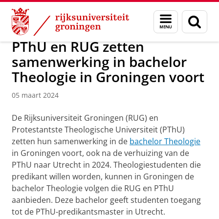
Skip
Skip
Over ons
Actueel
Nieuws
Nieuwsberichten
Menu
Zoek
to
to
en
Content
Navigation
zoeken
PThU en RUG zetten
samenwerking in bachelor
Theologie in Groningen voort
05 maart 2024
De Rijksuniversiteit Groningen (RUG) en
Protestantste Theologische Universiteit (PThU)
zetten hun samenwerking in de
bachelor Theologie
in Groningen voort, ook na de verhuizing van de
PThU naar Utrecht in 2024. Theologiestudenten die
predikant willen worden, kunnen in Groningen de
bachelor Theologie volgen die RUG en PThU
aanbieden. Deze bachelor geeft studenten toegang
tot de PThU-predikantsmaster in Utrecht.