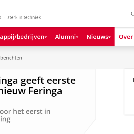
C
s - sterk in techniek
appij/bedrijven
Alumni
Nieuws
Over
berichten
inga geeft eerste
rnieuw Feringa
or het eerst in
ing