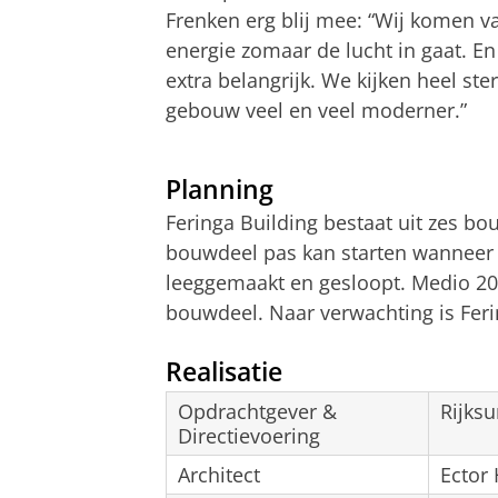
Frenken erg blij mee: “Wij komen 
energie zomaar de lucht in gaat. En
extra belangrijk. We kijken heel ste
gebouw veel en veel moderner.”
Eerste indruk van Feringa Building do
Pas uw cookie ins
Planning
Feringa Building bestaat uit zes bo
bouwdeel pas kan starten wanneer 
leeggemaakt en gesloopt. Medio 20
bouwdeel. Naar verwachting is Feri
Realisatie
Opdrachtgever &
Rijksu
Directievoering
Architect
Ector