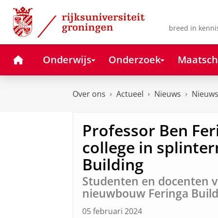
Skip
Skip
to
to
Content
Navigation
breed in kenni
Home
Onderwijs
Onderzoek
Maatsch
Over ons
Actueel
Nieuws
Nieuws
Professor Ben Fer
college in splinte
Building
Studenten en docenten vo
nieuwbouw Feringa Build
05 februari 2024