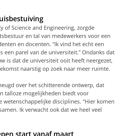
e in Feringa Building (Oog TV)
tellingen aan
om deze video te zien
uisbestuiving
ty of Science and Engineering, zorgde
tsbestuur en tal van medewerkers voor een
udenten en docenten. “Ik vind het echt een
is een parel van de universiteit.” Ondanks dat
 is dat de universiteit ooit heeft neergezet,
toekomst naarstig op zoek naar meer ruimte.
heugd over het schitterende ontwerp, dat
en talloze mogelijkheden biedt voor
de wetenschappelijke disciplines. “Hier komen
s samen. Ik verwacht ook dat we heel veel
pen start vanaf maart