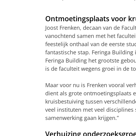
Ben Feringa geeft voor het eerst colleg
Pas uw cookie ins
Ontmoetingsplaats voor kr
Joost Frenken, decaan van de Facul
vanochtend samen met het facultei
feestelijk onthaal van de eerste st
fantastische stap. Feringa Building 
Feringa Building het grootste gebouw
is de faculteit wegens groei in de 
Maar voor nu is Frenken vooral ver
dient als grote ontmoetingsplaats 
kruisbestuiving tussen verschillen
veel instituten met veel discipline
samenwerking gaan krijgen.”
Verhuizing onderzoeksgroe