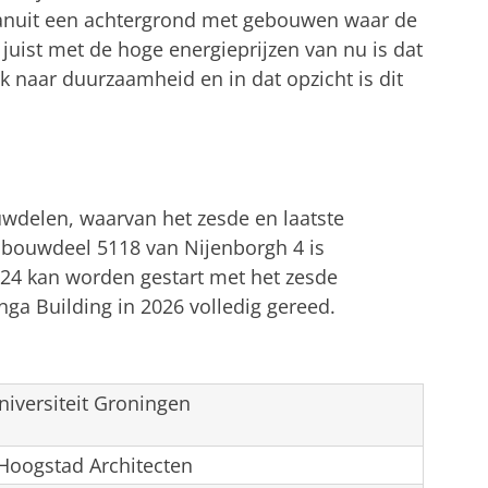
vanuit een achtergrond met gebouwen waar de
 juist met de hoge energieprijzen van nu is dat
rk naar duurzaamheid en in dat opzicht is dit
or de ogen van studenten
tellingen aan
om deze video te zien
uwdelen, waarvan het zesde en laatste
bouwdeel 5118 van Nijenborgh 4 is
24 kan worden gestart met het zesde
nga Building in 2026 volledig gereed.
niversiteit Groningen
 Hoogstad Architecten