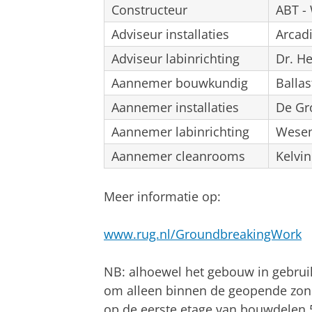
Constructeur
ABT - 
Adviseur installaties
Arcad
Adviseur labinrichting
Dr. H
Aannemer bouwkundig
Balla
Aannemer installaties
De Gr
Aannemer labinrichting
Wese
Aannemer cleanrooms
Kelvi
Meer informatie op:
www.rug.nl/GroundbreakingWork
NB: alhoewel het gebouw in gebrui
om alleen binnen de geopende zones
op de eerste etage van bouwdelen 5