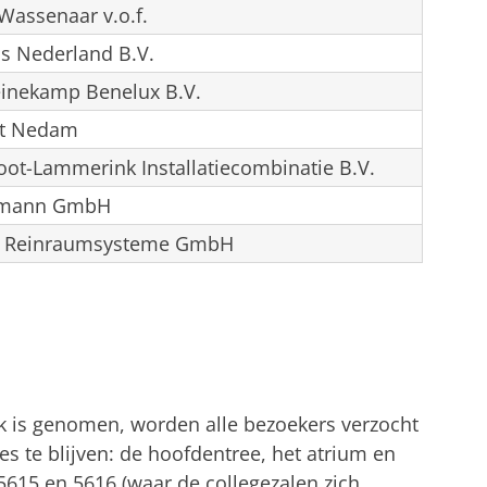
Wassenaar v.o.f.
is Nederland B.V.
einekamp Benelux B.V.
st Nedam
oot-Lammerink Installatiecombinatie B.V.
mann GmbH
n Reinraumsysteme GmbH
k is genomen, worden alle bezoekers verzocht
 te blijven: de hoofdentree, het atrium en
615 en 5616 (waar de collegezalen zich