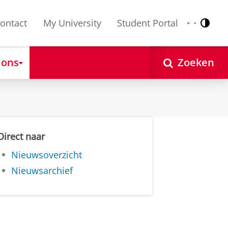
ontact
My University
Student Portal
Contr
Nederlands
English
 ons
Zoeken
Direct naar
Nieuwsoverzicht
Nieuwsarchief