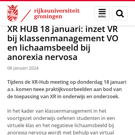
Skip
Skip
Over ons
Actueel
Nieuws
Nieuwsberichten
Menu
Zoek
to
to
en
Content
Navigation
zoeken
XR HUB 18 januari: inzet VR
bij klassenmanagement VO
en lichaamsbeeld bij
anorexia nervosa
08 januari 2024
Tijdens de XR-Hub meeting op donderdag 18 januari
a.s. komen twee praktijkvoorbeelden aan bod van
de toepassing van XR in onderwijs en onderzoek.
In het kader van klassenmanagement in het
voortgezet onderwijs oefenen studenten in een
virtuele klas en het negatieve lichaamsbeeld bij
anorexia nervosa wordt met behulp van virtual