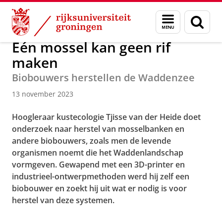
Skip
Skip
Over ons
Actueel
Nieuws
Nieuwsberichten
Menu
Zoek
to
to
en
Content
Navigation
zoeken
Eén mossel kan geen rif
maken
Biobouwers herstellen de Waddenzee
13 november 2023
Hoogleraar kustecologie Tjisse van der Heide doet
onderzoek naar herstel van mosselbanken en
andere biobouwers, zoals men de levende
organismen noemt die het Waddenlandschap
vormgeven. Gewapend met een 3D-printer en
industrieel-ontwerpmethoden werd hij zelf een
biobouwer en zoekt hij uit wat er nodig is voor
herstel van deze systemen.