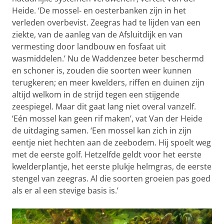
Heide. ‘De mossel- en oesterbanken zijn in het
verleden overbevist. Zeegras had te lijden van een
ziekte, van de aanleg van de Afsluitdijk en van
vermesting door landbouw en fosfaat uit
wasmiddelen.’ Nu de Waddenzee beter beschermd
en schoner is, zouden die soorten weer kunnen
terugkeren; en meer kwelders, riffen en duinen zijn
altijd welkom in de strijd tegen een stijgende
zeespiegel. Maar dit gaat lang niet overal vanzelf.
‘Eén mossel kan geen rif maken’, vat Van der Heide
de uitdaging samen. ‘Een mossel kan zich in zijn
eentje niet hechten aan de zeebodem. Hij spoelt weg
met de eerste golf. Hetzelfde geldt voor het eerste
kwelderplantje, het eerste plukje helmgras, de eerste
stengel van zeegras. Al die soorten groeien pas goed
als er al een stevige basis is.’