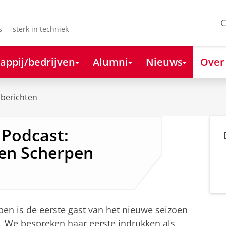
C
s - sterk in techniek
appij/bedrijven
Alumni
Nieuws
Over
berichten
 Podcast:
ien Scherpen
pen is de eerste gast van het nieuwe seizoen
. We bespreken haar eerste indrukken als