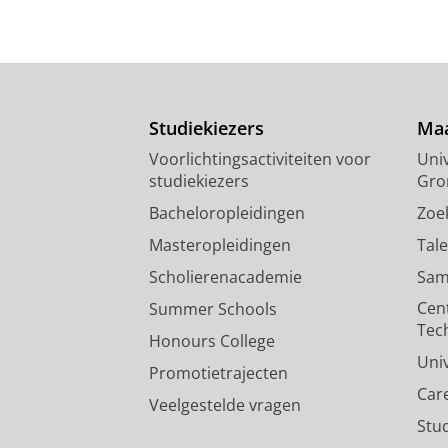
Studiekiezers
Maa
Voorlichtingsactiviteiten voor
Univ
studiekiezers
Gro
Bacheloropleidingen
Zoe
Masteropleidingen
Tal
Scholierenacademie
Sam
Cen
Summer Schools
Tec
Honours College
Uni
Promotietrajecten
Car
Veelgestelde vragen
Stu