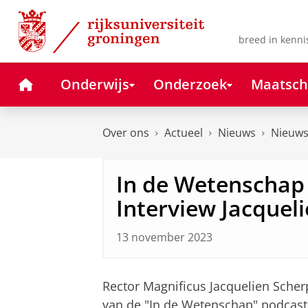
Skip
Skip
to
to
Content
Navigation
breed in kenni
Home
Onderwijs
Onderzoek
Maatsch
Over ons
Actueel
Nieuws
Nieuws
In de Wetenschap
Interview Jacquel
13 november 2023
Rector Magnificus Jacquelien Scher
van de "In de Wetenschap" podcast