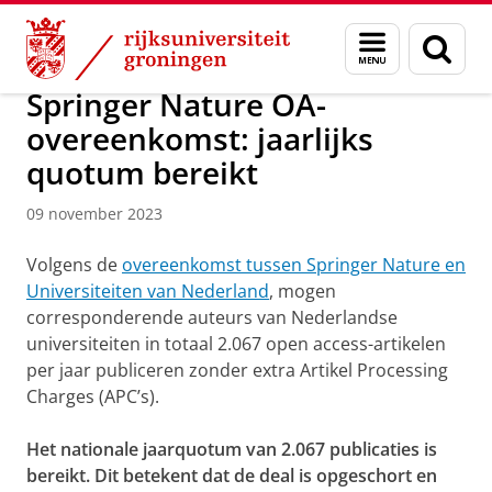
Skip
Skip
Over ons
Actueel
Nieuws
Nieuwsberichten
Menu
Zoek
to
to
en
Content
Navigation
zoeken
Springer Nature OA-
overeenkomst: jaarlijks
quotum bereikt
09 november 2023
Volgens de
overeenkomst tussen Springer Nature en
Universiteiten van Nederland
, mogen
corresponderende auteurs van Nederlandse
universiteiten in totaal 2.067 open access-artikelen
per jaar publiceren zonder extra Artikel Processing
Charges (APC’s).
Het nationale jaarquotum van
2.067
publicaties is
bereikt. Dit betekent dat de deal is opgeschort en